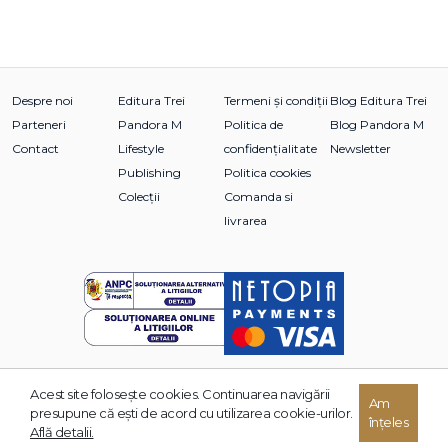
Despre noi
Editura Trei
Termeni și condiții
Blog Editura Trei
Parteneri
Pandora M
Politica de
Blog Pandora M
Contact
Lifestyle
confidențialitate
Newsletter
Publishing
Politica cookies
Colecții
Comanda si
livrarea
Acest site foloseşte cookies. Continuarea navigării
© 2026 Grupul Editorial TREI. Toate drepturile rezervate.
Am
presupune că eşti de acord cu utilizarea cookie-urilor.
înțeles
Dezvoltat de:
Află detalii.