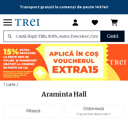
Transport gratuit la comenzi de peste 149 lei!
Caută
1 carte /
Araminta Hall
Ordonează
Filtează
Popularitate descendent