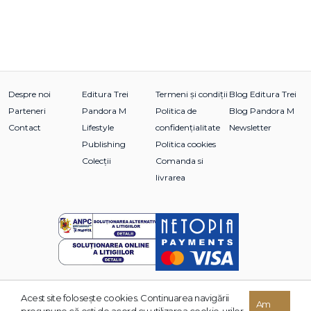
Despre noi
Editura Trei
Termeni și condiții
Blog Editura Trei
Parteneri
Pandora M
Politica de
Blog Pandora M
Contact
Lifestyle
confidențialitate
Newsletter
Publishing
Politica cookies
Colecții
Comanda si
livrarea
Acest site foloseşte cookies. Continuarea navigării
© 2026 Grupul Editorial TREI. Toate drepturile rezervate.
Am
presupune că eşti de acord cu utilizarea cookie-urilor.