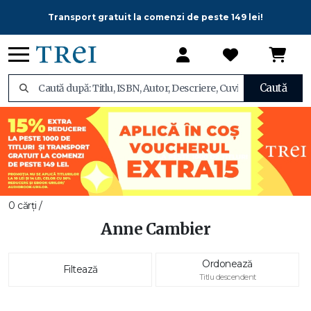
Transport gratuit la comenzi de peste 149 lei!
Caută
0 cărți /
Anne Cambier
Ordonează
Filtează
Titlu descendent