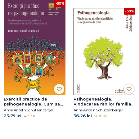
-50%
-30%
Exerciţii practice de
Psihogenealogia.
psihogenealogie. Cum să
Vindecarea rănilor familiale
descoperi secretele de
şi regăsirea de sine
Anne Ancelin Schützenberger
Anne Ancelin Schützenberger
familie, să fii credincios
23.79 lei
36.26 lei
47.57 lei
51.80 lei
strămoşilor tăi şi să îţi alegi
propria viaţă