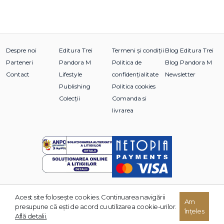
Despre noi
Editura Trei
Termeni și condiții
Blog Editura Trei
Parteneri
Pandora M
Politica de
Blog Pandora M
Contact
Lifestyle
confidențialitate
Newsletter
Publishing
Politica cookies
Colecții
Comanda si
livrarea
Acest site foloseşte cookies. Continuarea navigării
© 2026 Grupul Editorial TREI. Toate drepturile rezervate.
Am
presupune că eşti de acord cu utilizarea cookie-urilor.
înțeles
Dezvoltat de:
Află detalii.