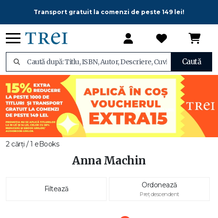
Transport gratuit la comenzi de peste 149 lei!
Caută
2 cărți / 1 eBooks
Anna Machin
Ordonează
Filtează
Preț descendent