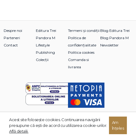
Despre noi
Editura Trei
Termeni și condiții
Blog Editura Trei
Parteneri
Pandora M
Politica de
Blog Pandora M
Contact
Lifestyle
confidențialitate
Newsletter
Publishing
Politica cookies
Colecții
Comanda si
livrarea
Acest site foloseşte cookies. Continuarea navigării
© 2026 Grupul Editorial TREI. Toate drepturile rezervate.
Am
presupune că eşti de acord cu utilizarea cookie-urilor.
înțeles
Dezvoltat de:
Află detalii.