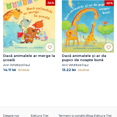
-54%
-50%
Dacă animalele ar merge la
Dacă animalele și-ar da
şcoală
pupici de noapte bună
Ann Whitford Paul
Ann Whitford Paul
14.11 lei
13.22 lei
30.66 lei
26.43 lei
Despre noi
Editura Trei
Termeni și condiții
Blog Editura Trei