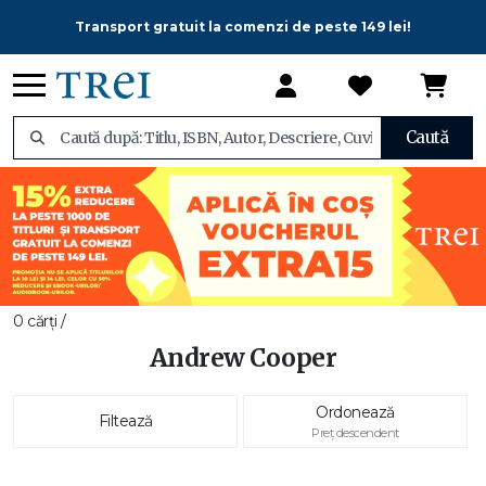
Transport gratuit la comenzi de peste 149 lei!
Caută
0 cărți /
Andrew Cooper
Ordonează
Filtează
Preț descendent