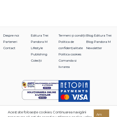
Despre noi
Editura Trei
Termeni și condiții
Blog Editura Trei
Parteneri
Pandora M
Politica de
Blog Pandora M
Contact
Lifestyle
confidențialitate
Newsletter
Publishing
Politica cookies
Colecții
Comanda si
livrarea
Acest site foloseşte cookies. Continuarea navigării
© 2026 Grupul Editorial TREI. Toate drepturile rezervate.
Am
presupune că eşti de acord cu utilizarea cookie-urilor.