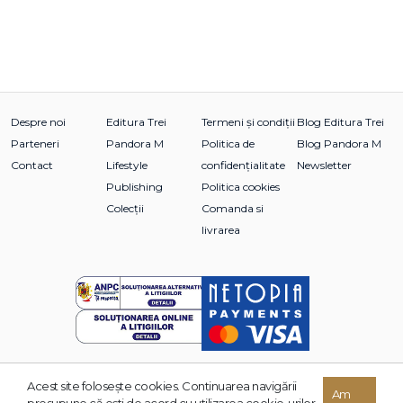
Despre noi
Editura Trei
Termeni și condiții
Blog Editura Trei
Parteneri
Pandora M
Politica de
Blog Pandora M
Contact
Lifestyle
confidențialitate
Newsletter
Publishing
Politica cookies
Colecții
Comanda si
livrarea
Acest site foloseşte cookies. Continuarea navigării
© 2026 Grupul Editorial TREI. Toate drepturile rezervate.
Am
presupune că eşti de acord cu utilizarea cookie-urilor.