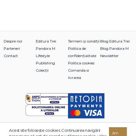
Despre noi
Editura Trei
Termeni și condiții
Blog Editura Trei
Parteneri
Pandora M
Politica de
Blog Pandora M
Contact
Lifestyle
confidențialitate
Newsletter
Publishing
Politica cookies
Colecții
Comanda si
livrarea
Acest site foloseşte cookies. Continuarea navigării
© 2026 Grupul Editorial TREI. Toate drepturile rezervate.
Am
presupune că eşti de acord cu utilizarea cookie-urilor.