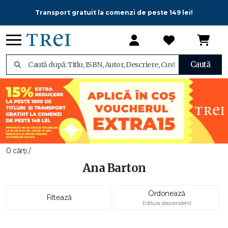
Transport gratuit la comenzi de peste 149 lei!
Caută
0 cărți /
Ana Barton
Ordonează
Filtează
Editura descendent