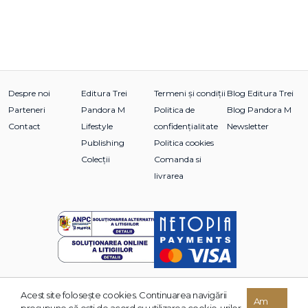
Despre noi
Editura Trei
Termeni și condiții
Blog Editura Trei
Parteneri
Pandora M
Politica de
Blog Pandora M
Contact
Lifestyle
confidențialitate
Newsletter
Publishing
Politica cookies
Colecții
Comanda si
livrarea
Acest site foloseşte cookies. Continuarea navigării
© 2026 Grupul Editorial TREI. Toate drepturile rezervate.
Am
presupune că eşti de acord cu utilizarea cookie-urilor.