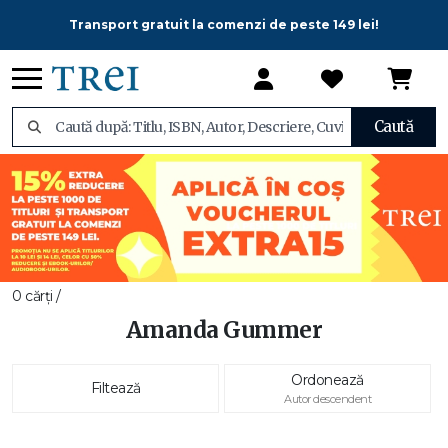
Transport gratuit la comenzi de peste 149 lei!
Caută
0 cărți /
Amanda Gummer
Ordonează
Filtează
Autor descendent