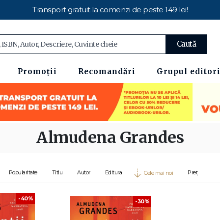
Transport gratuit la comenzi de peste 149 lei!
Caută
Promoții
Recomandări
Grupul editori
Almudena Grandes
Popularitate
Titlu
Autor
Editura
Preț
Cele mai noi
-40%
-30%