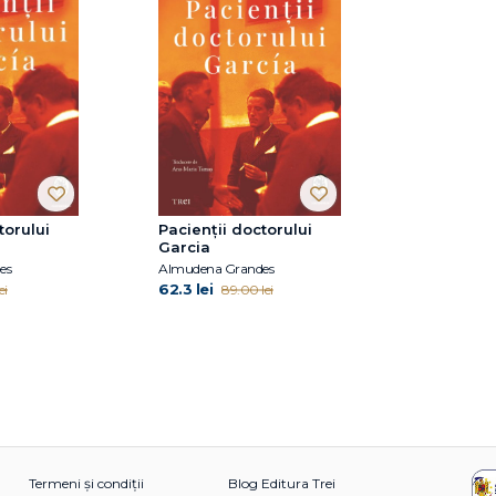
torului
Pacienții doctorului
Garcia
es
Almudena Grandes
62.3 lei
ei
89.00 lei
Termeni și condiții
Blog Editura Trei