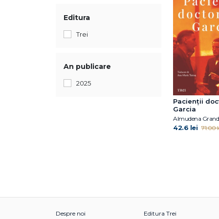
Editura
Trei
An publicare
2025
Pacienții doc
Garcia
Almudena Grand
42.6 lei
71.00 l
Despre noi
Editura Trei