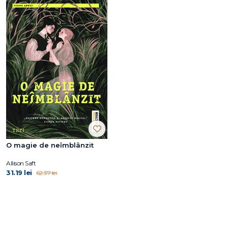
O magie de neîmblânzit
Allison Saft
31.19 lei
62.37 lei