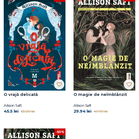
O vrajă delicată
O magie de neîmblânzit
Allison Saft
Allison Saft
45.5 lei
29.94 lei
65.00 lei
49.90 lei
-50%