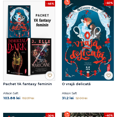
-40%
-46%
Pachet YA fantasy feminin
O vrajă delicată
Allison Saft
Allison Saft
103.88 lei
31.2 lei
192.37 lei
52.00 lei
-40%
-30%