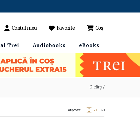
Contul meu
Favorite
Coș
al Trei
Audiobooks
eBooks
0 cărți /
Afișează:
30
60