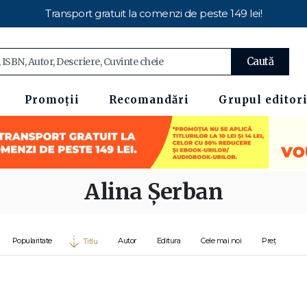
Transport gratuit la comenzi de peste 149 lei!
Caută
Promoții
Recomandări
Grupul editori
Alina Şerban
Popularitate
Autor
Editura
Cele mai noi
Preț
Titlu