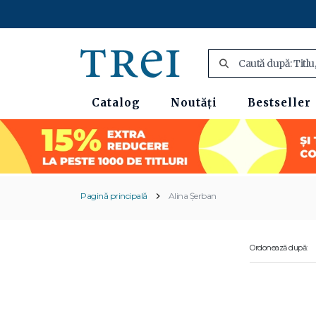
Catalog
Noutăți
Bestseller
Pagină principală
Alina Şerban
Ordonează după: