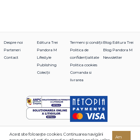
Despre noi
Editura Trei
Termeni și condiții
Blog Editura Trei
Parteneri
Pandora M
Politica de
Blog Pandora M
Contact
Lifestyle
confidențialitate
Newsletter
Publishing
Politica cookies
Colecții
Comanda si
livrarea
Acest site foloseşte cookies. Continuarea navigării
© 2026 Grupul Editorial TREI. Toate drepturile rezervate.
Am
presupune că eşti de acord cu utilizarea cookie-urilor.