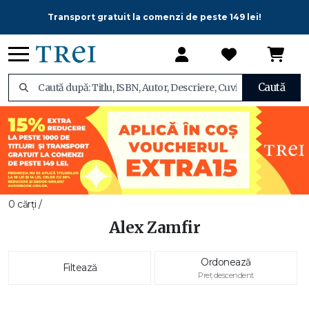
Transport gratuit la comenzi de peste 149 lei!
Caută
0 cărți /
Alex Zamfir
Ordonează
Filtează
Preț descendent