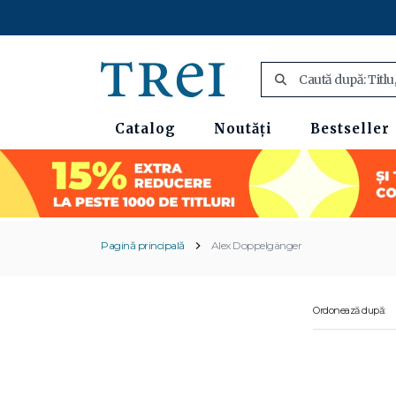
Catalog
Noutăți
Bestseller
Pagină principală
Alex Doppelgänger
Ordonează după: