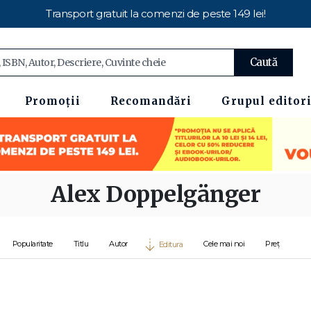
Transport gratuit la comenzi de peste 149 lei!
Caută
Promoții
Recomandări
Grupul editori
Alex Doppelgänger
Popularitate
Titlu
Autor
Cele mai noi
Preț
Editura