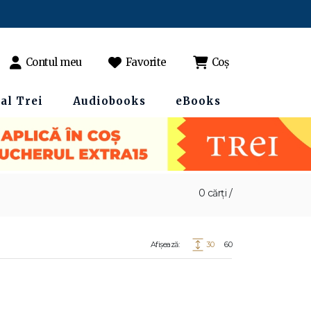
Contul meu
Favorite
Coș
al Trei
Audiobooks
eBooks
0 cărți /
Afișează:
30
60