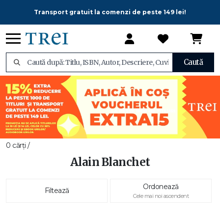
Transport gratuit la comenzi de peste 149 lei!
Caută
0 cărți /
Alain Blanchet
Ordonează
Filtează
Cele mai noi ascendent