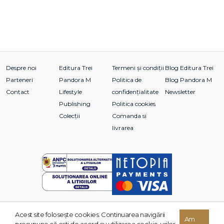
Despre noi
Editura Trei
Termeni și condiții
Blog Editura Trei
Parteneri
Pandora M
Politica de
Blog Pandora M
Contact
Lifestyle
confidențialitate
Newsletter
Publishing
Politica cookies
Colecții
Comanda si
livrarea
Acest site foloseşte cookies. Continuarea navigării
© 2026 Grupul Editorial TREI. Toate drepturile rezervate.
Am
presupune că eşti de acord cu utilizarea cookie-urilor.