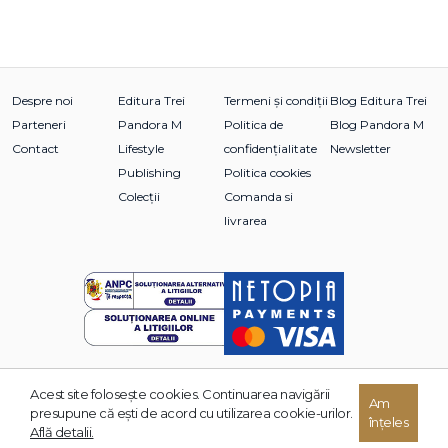
Despre noi
Editura Trei
Termeni și condiții
Blog Editura Trei
Parteneri
Pandora M
Politica de
Blog Pandora M
Contact
Lifestyle
confidențialitate
Newsletter
Publishing
Politica cookies
Colecții
Comanda si
livrarea
Acest site foloseşte cookies. Continuarea navigării
© 2026 Grupul Editorial TREI. Toate drepturile rezervate.
Am
presupune că eşti de acord cu utilizarea cookie-urilor.
înțeles
Dezvoltat de:
Află detalii.