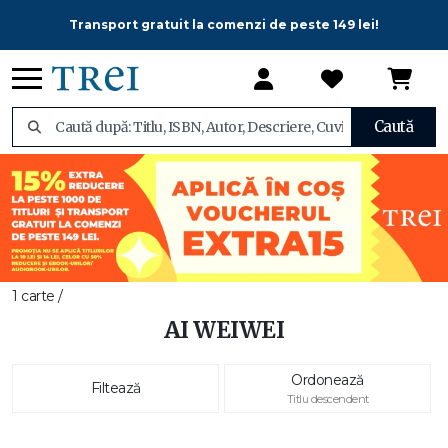
Transport gratuit la comenzi de peste 149 lei!
Caută
1 carte /
AI WEIWEI
Ordonează
Filtează
Titlu descendent