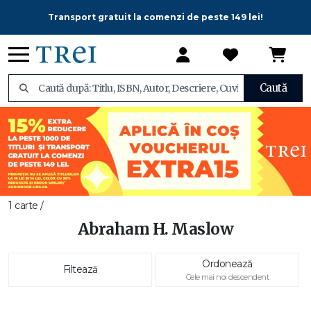
Transport gratuit la comenzi de peste 149 lei!
Caută
1 carte /
Abraham H. Maslow
Ordonează
Filtează
Cele mai noi descendent